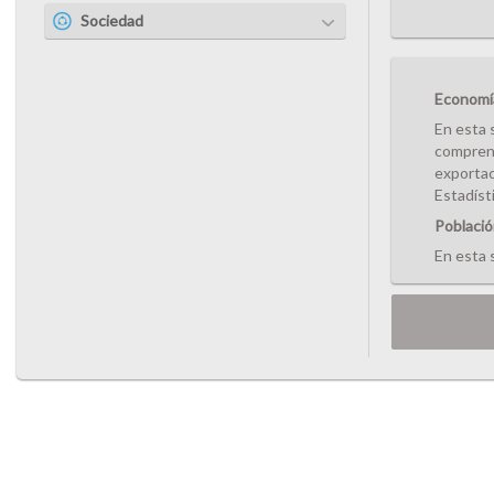
Sociedad
Economí
En esta 
comprend
exportac
Estadíst
Població
En esta 
Mendoza,
de Mendo
de Pobla
Departam
Socieda
En esta 
empleo y
relevado
Mendoza,
Encuesta